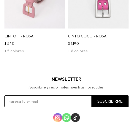
CINTO 11 - ROSA
CINTO COCO - ROSA
$
540
$
1.190
+ 5 colores
+ 6 colores
NEWSLETTER
¡Suscribite y recibí todas nuestras novedades!
SUSCRIBIRME


