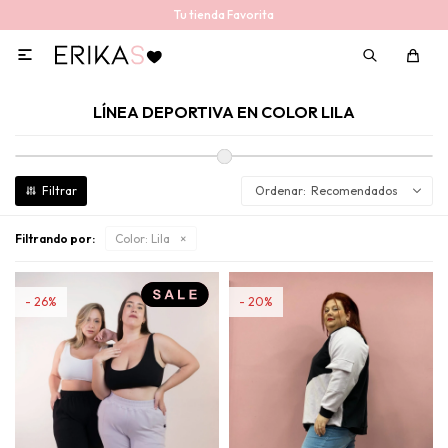
Tu tienda Favorita

LÍNEA DEPORTIVA EN COLOR LILA
Recomendados
Filtrando por:
Color:
Lila
26
20