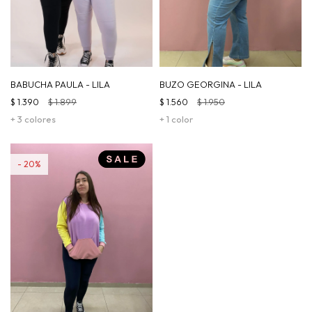
BABUCHA PAULA - LILA
BUZO GEORGINA - LILA
$
1.390
$
1.899
$
1.560
$
1.950
+ 3 colores
+ 1 color
20