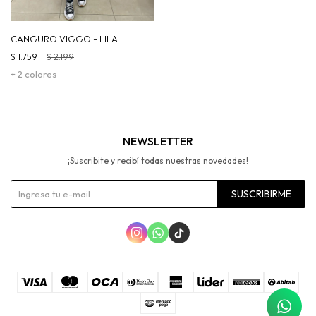
CANGURO VIGGO - LILA |
ROSA
$
1.759
$
2.199
+ 2 colores
NEWSLETTER
¡Suscribite y recibí todas nuestras novedades!
SUSCRIBIRME


