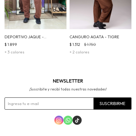
DEPORTIVO JAQUE -
CANGURO AGATA - TIGRE
CHOCOLATE
$
1.899
$
1.312
$
1.750
+ 3 colores
+ 2 colores
NEWSLETTER
¡Suscribite y recibí todas nuestras novedades!
SUSCRIBIRME


