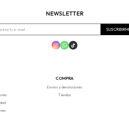
NEWSLETTER
SUSCRIBIRM



COMPRA
Envíos y devoluciones
iones
Tiendas
idad
ones