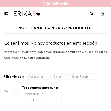
Tu tienda Favorita

NO SE HAN RECUPERADO PRODUCTOS
¡Lo sentimos! No hay productos en esta sección.
Inténtalo nuevamente con otros criterios de filtrado o busca en otras
secciones de nuestro catálogo.
Filtrando por:
Accesorios
Cintos
Color:
Fucsia
Te recomendamos quitar:
Quitar filtros
Accesorios
Color:
Fucsia