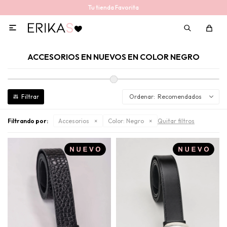
Tu tienda Favorita

ACCESORIOS EN NUEVOS EN COLOR NEGRO
Recomendados
Filtrando por:
Accesorios
Color:
Negro
Quitar filtros