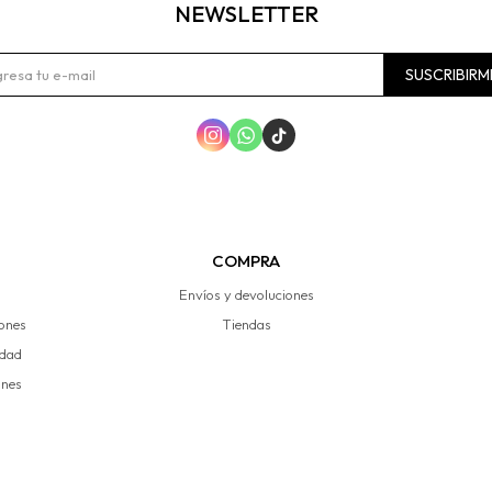
NEWSLETTER
SUSCRIBIRM



COMPRA
Envíos y devoluciones
iones
Tiendas
idad
ones