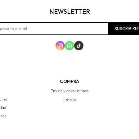
NEWSLETTER
SUSCRIBIRM



COMPRA
Envíos y devoluciones
iones
Tiendas
idad
ones