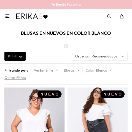
Tu tienda Favorita

BLUSAS EN NUEVOS EN COLOR BLANCO
Recomendados
Filtrando por:
Vestimenta
Blusas
Color:
Blanco
Quitar filtros