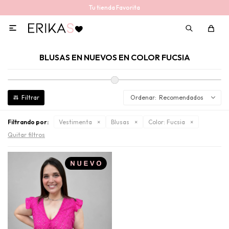
Tu tienda Favorita

BLUSAS EN NUEVOS EN COLOR FUCSIA
Recomendados
Filtrando por:
Vestimenta
Blusas
Color:
Fucsia
Quitar filtros