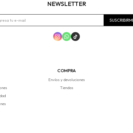
NEWSLETTER
SUSCRIBIRM



COMPRA
Envíos y devoluciones
iones
Tiendas
idad
ones