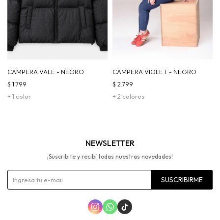
CAMPERA VALE - NEGRO
CAMPERA VIOLET - NEGRO
$
1.799
$
2.799
+ 1 color
+ 2 colores
NEWSLETTER
¡Suscribite y recibí todas nuestras novedades!
SUSCRIBIRME


