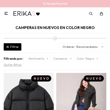
Tu tienda Favorita

CAMPERAS EN NUEVOS EN COLOR NEGRO
Recomendados
Filtrando por:
Vestimenta
Camperas
Color:
Negro
Quitar filtros