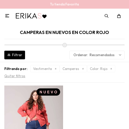
Tu tienda Favorita

CAMPERAS EN NUEVOS EN COLOR ROJO
Recomendados
Filtrando por:
Vestimenta
Camperas
Color:
Rojo
Quitar filtros