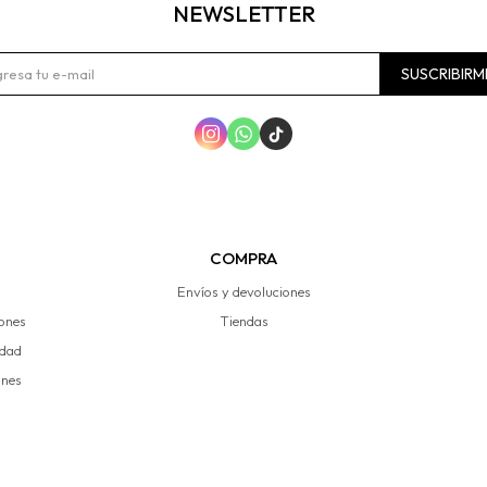
NEWSLETTER
SUSCRIBIRM



COMPRA
Envíos y devoluciones
iones
Tiendas
idad
ones