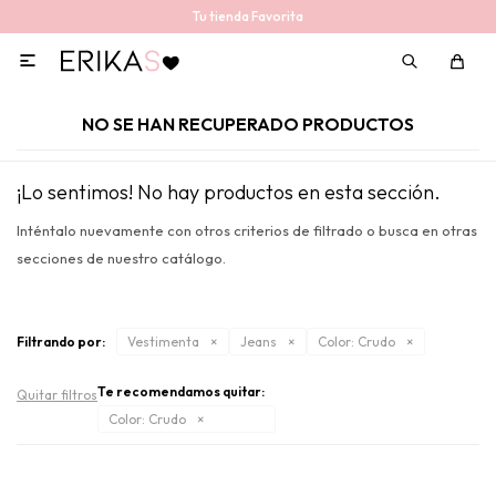
Tu tienda Favorita

NO SE HAN RECUPERADO PRODUCTOS
¡Lo sentimos! No hay productos en esta sección.
Inténtalo nuevamente con otros criterios de filtrado o busca en otras
secciones de nuestro catálogo.
Filtrando por:
Vestimenta
Jeans
Color:
Crudo
Te recomendamos quitar:
Quitar filtros
Color:
Crudo