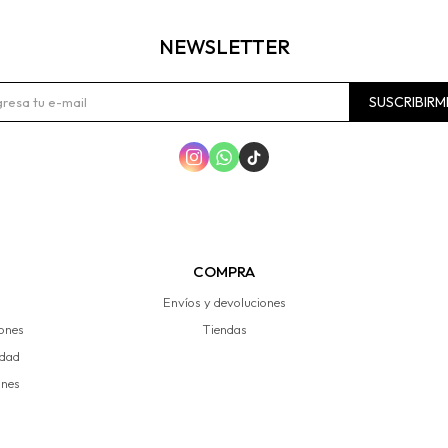
NEWSLETTER
SUSCRIBIRM



COMPRA
Envíos y devoluciones
iones
Tiendas
idad
ones