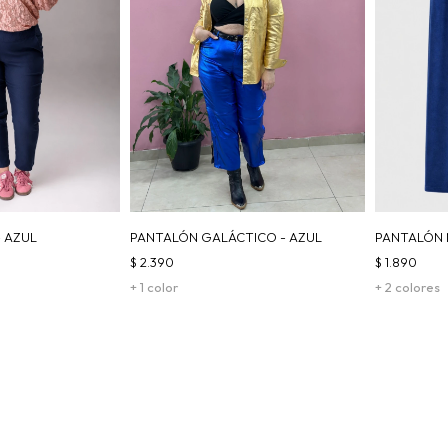
- AZUL
PANTALÓN GALÁCTICO - AZUL
PANTALÓN 
$
2.390
$
1.890
+ 1 color
+ 2 colores