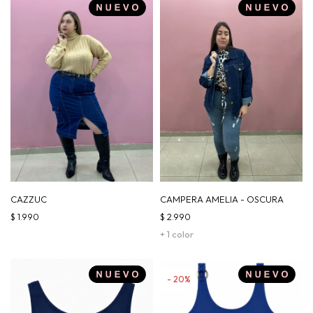
CAZZUC
CAMPERA AMELIA - OSCURA
$
1.990
$
2.990
+ 1 color
20