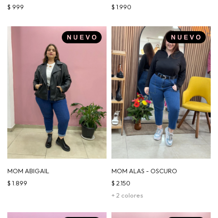
$
999
$
1.990
MOM ABIGAIL
MOM ALAS - OSCURO
$
1.899
$
2.150
+ 2 colores