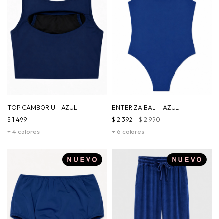
TOP CAMBORIU - AZUL
ENTERIZA BALI - AZUL
$
1.499
$
2.392
$
2.990
+ 4 colores
+ 6 colores