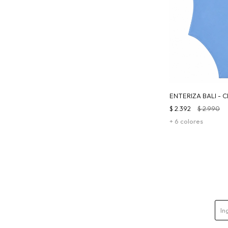
ENTERIZA BALI - 
$
2.392
$
2.990
+ 6 colores