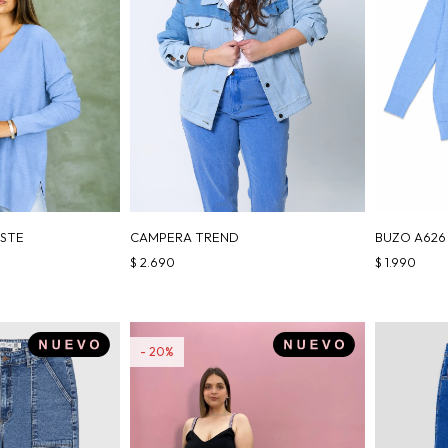
ESTE
CAMPERA TREND
BUZO A626
$
2.690
$
1.990
20