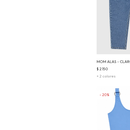
MOM ALAS - CLA
$
2.150
+ 2 colores
20