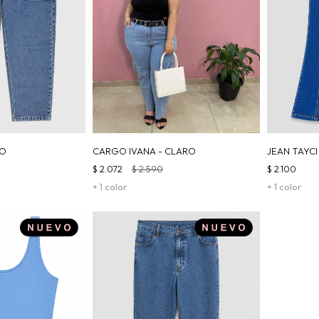
RO
CARGO IVANA - CLARO
JEAN TAYCI
$
2.072
$
2.590
$
2.100
+ 1 color
+ 1 color