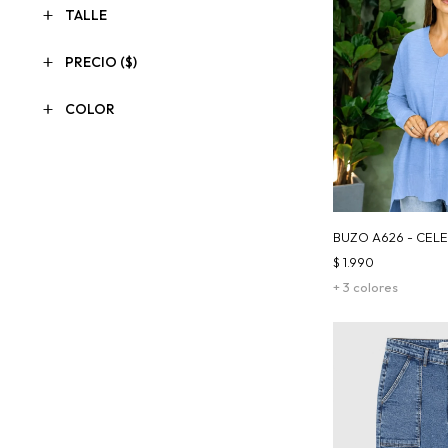
TALLE
PRECIO
($)
COLOR
BUZO A626 - CEL
$
1.990
+ 3 colores