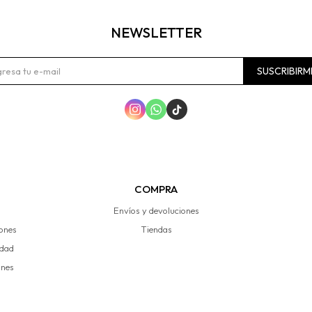
NEWSLETTER
SUSCRIBIRM



COMPRA
Envíos y devoluciones
iones
Tiendas
idad
ones