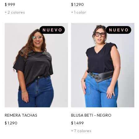
$
999
$
1.290
+ 2 colores
+ 1 color
REMERA TACHAS
BLUSA BETI - NEGRO
$
1.290
$
1.499
+ 7 colores