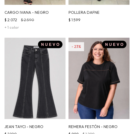
CARGO IVANA - NEGRO
POLLERA DAFNE
$
2.072
$
2.590
$
1.599
+ 1 color
23
JEAN TAYCI - NEGRO
REMERA FESTÓN - NEGRO
$
2.100
$
999
$
1.299