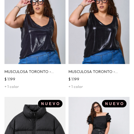
MUSCULOSA TORONTO -
MUSCULOSA TORONTO -
VÍBORA
NEGRO
$
1.199
$
1.199
+ 1 color
+ 1 color