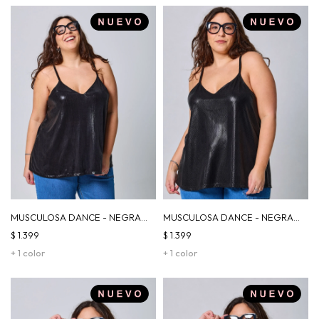
MUSCULOSA DANCE - NEGRA
MUSCULOSA DANCE - NEGRA
RAYAS
VÍBORA
$
1.399
$
1.399
+ 1 color
+ 1 color