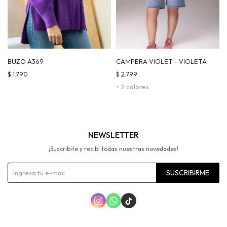
BUZO A369
CAMPERA VIOLET - VIOLETA
$
1.790
$
2.799
+ 2 colores
NEWSLETTER
¡Suscribite y recibí todas nuestras novedades!
SUSCRIBIRME


