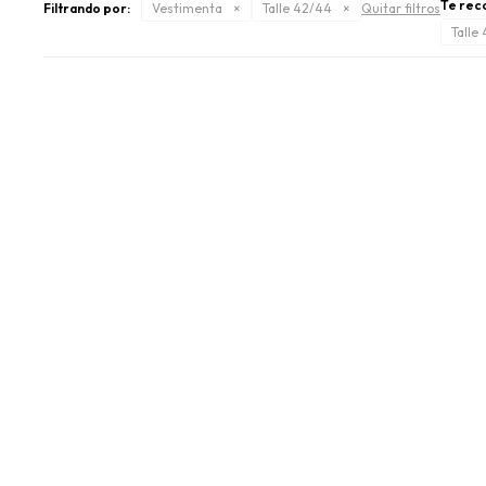
Te rec
Filtrando por:
Vestimenta
Talle 42/44
Quitar filtros
Talle