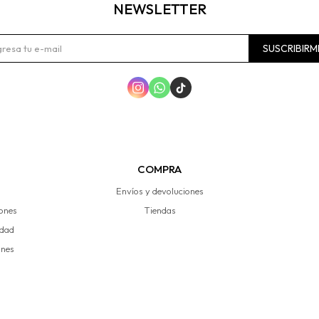
NEWSLETTER
SUSCRIBIRM



COMPRA
Envíos y devoluciones
iones
Tiendas
idad
ones