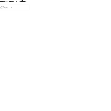
omendamos quitar:
 42/44