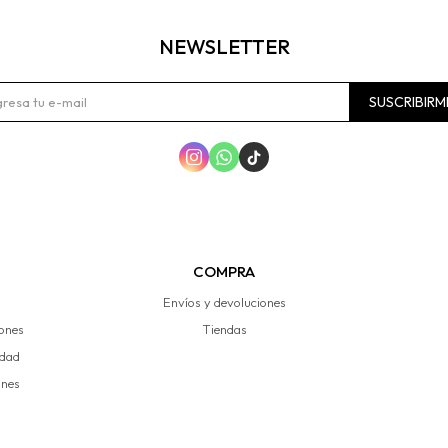
NEWSLETTER
SUSCRIBIRM



COMPRA
Envíos y devoluciones
iones
Tiendas
idad
ones