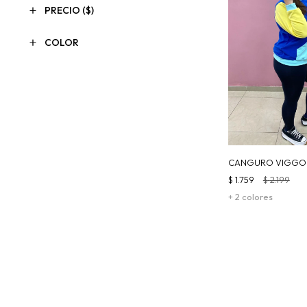
PRECIO
($)
COLOR
CANGURO VIGGO -
$
1.759
$
2.199
+ 2 colores