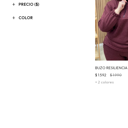
PRECIO
($)
COLOR
BUZO RESILIENCI
$
1.592
$
1.990
+ 2 colores