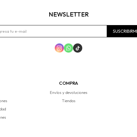
NEWSLETTER
SUSCRIBIRM



COMPRA
Envíos y devoluciones
iones
Tiendas
idad
ones