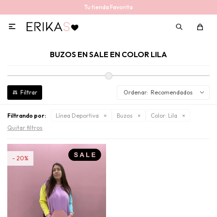
Tu tienda Favorita

BUZOS EN SALE EN COLOR LILA
Recomendados
Filtrando por:
Línea Deportiva
Buzos
Color:
Lila
Quitar filtros
20