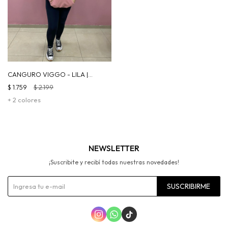
CANGURO VIGGO - LILA |
ROSA
$
1.759
$
2.199
+ 2 colores
NEWSLETTER
¡Suscribite y recibí todas nuestras novedades!
SUSCRIBIRME


