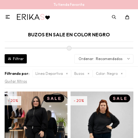
Tu tienda Favorita

BUZOS EN SALE EN COLOR NEGRO
Recomendados
Filtrando por:
Línea Deportiva
Buzos
Color:
Negro
Quitar filtros
20
20