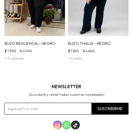
BUZO RESILIENCIA - NEGRO
BUZO THALIA - NEGRO
$
1.592
$
1.990
$
1.160
$
1.450
+ 2 colores
+ 1 color
NEWSLETTER
¡Suscribite y recibí todas nuestras novedades!
SUSCRIBIRME


