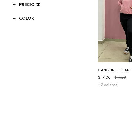
PRECIO
($)
COLOR
CANGURO DILAN 
$
1.400
$
1.750
+ 2 colores