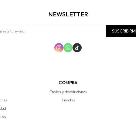
NEWSLETTER
SUSCRIBIRM



COMPRA
Envíos y devoluciones
iones
Tiendas
idad
ones