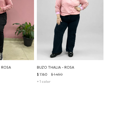
- ROSA
BUZO THALIA - ROSA
$
1.160
$
1.450
+ 1 color