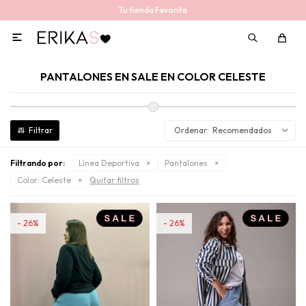
Tu tienda Favorita

PANTALONES EN SALE EN COLOR CELESTE
Recomendados
Filtrando por:
Línea Deportiva
Pantalones
Color:
Celeste
Quitar filtros
26
26