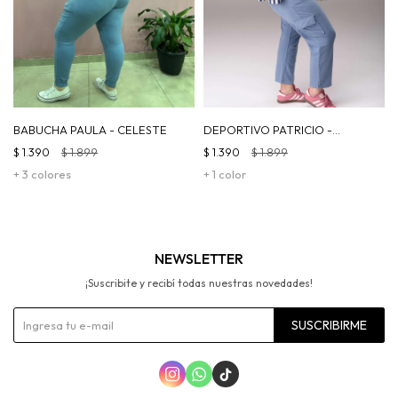
BABUCHA PAULA - CELESTE
DEPORTIVO PATRICIO -
CELESTE
$
1.390
$
1.899
$
1.390
$
1.899
+ 3 colores
+ 1 color
NEWSLETTER
¡Suscribite y recibí todas nuestras novedades!
SUSCRIBIRME


