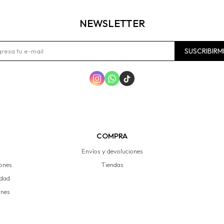
NEWSLETTER
SUSCRIBIRM



COMPRA
Envíos y devoluciones
iones
Tiendas
idad
ones