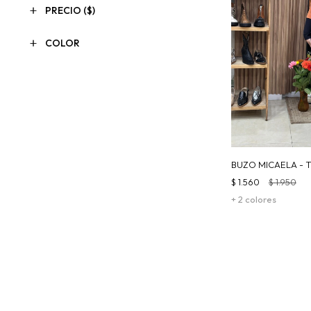
PRECIO
($)
COLOR
BUZO MICAELA - 
$
1.560
$
1.950
+ 2 colores