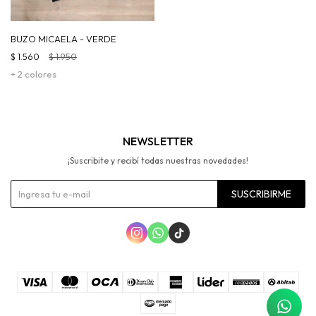
BUZO MICAELA - VERDE
$
1.560
$
1.950
+ 2 colores
NEWSLETTER
¡Suscribite y recibí todas nuestras novedades!
SUSCRIBIRME


