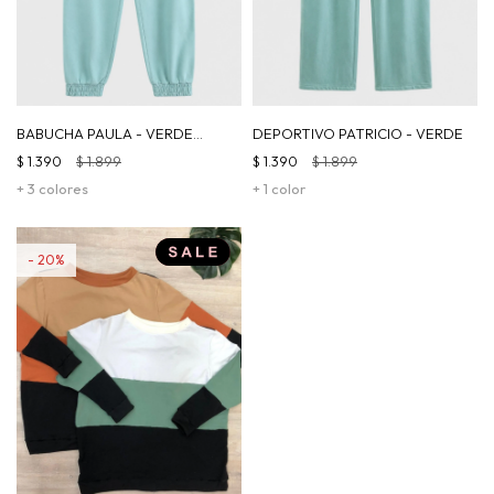
BABUCHA PAULA - VERDE
DEPORTIVO PATRICIO - VERDE
CLARO
$
1.390
$
1.899
$
1.390
$
1.899
+ 3 colores
+ 1 color
20