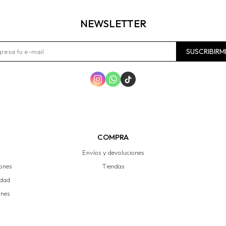
NEWSLETTER
SUSCRIBIRM



COMPRA
Envíos y devoluciones
iones
Tiendas
idad
ones