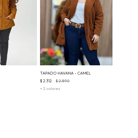
TAPADO HAVANA - CAMEL
$
2.312
$
2.890
+ 2 colores