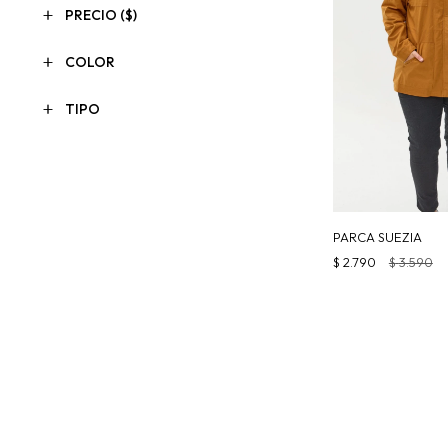
PRECIO
($)
COLOR
TIPO
PARCA SUEZIA
$
2.790
$
3.590