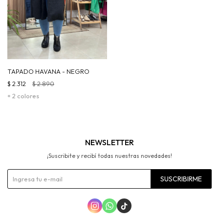
TAPADO HAVANA - NEGRO
$
2.312
$
2.890
+ 2 colores
NEWSLETTER
¡Suscribite y recibí todas nuestras novedades!
SUSCRIBIRME


