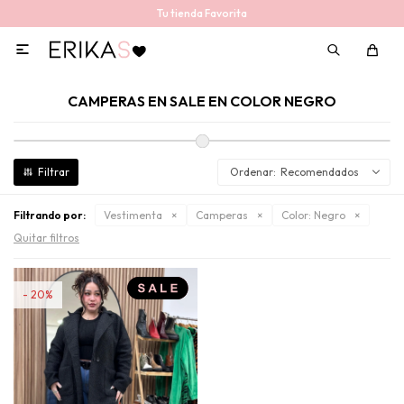
Tu tienda Favorita

CAMPERAS EN SALE EN COLOR NEGRO
Recomendados
Filtrando por:
Vestimenta
Camperas
Color:
Negro
Quitar filtros
20