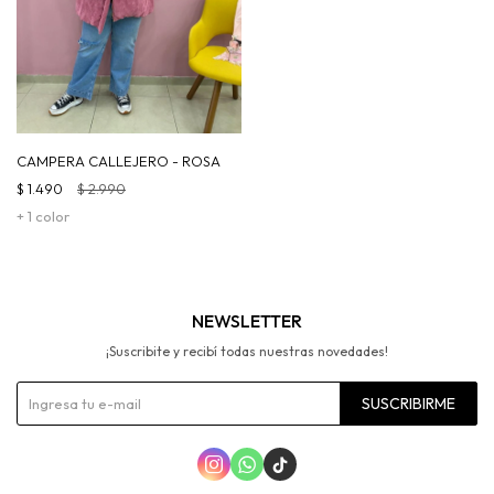
CAMPERA CALLEJERO - ROSA
$
1.490
$
2.990
+ 1 color
NEWSLETTER
¡Suscribite y recibí todas nuestras novedades!
SUSCRIBIRME


