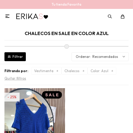
Tu tienda Favorita

CHALECOS EN SALE EN COLOR AZUL
Recomendados
Filtrando por:
Vestimenta
Chalecos
Color:
Azul
Quitar filtros
25