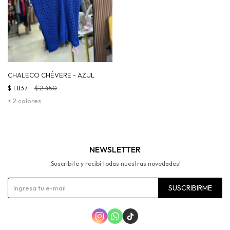
CHALECO CHÉVERE - AZUL
$
1.837
$
2.450
+ 2 colores
NEWSLETTER
¡Suscribite y recibí todas nuestras novedades!
SUSCRIBIRME


