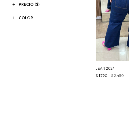
PRECIO
($)
COLOR
JEAN 2024
$
1.790
$
2.450