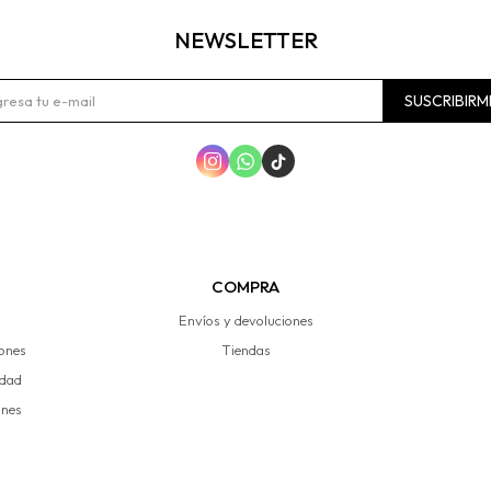
NEWSLETTER
SUSCRIBIRM



COMPRA
Envíos y devoluciones
iones
Tiendas
idad
ones