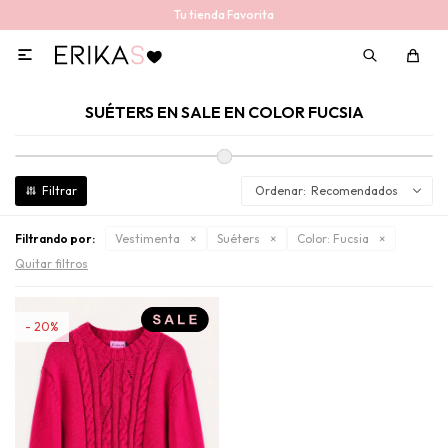
Tu tienda Favorita

SUÉTERS EN SALE EN COLOR FUCSIA
Recomendados
Filtrando por:
Vestimenta
Suéters
Color:
Fucsia
Quitar filtros
20