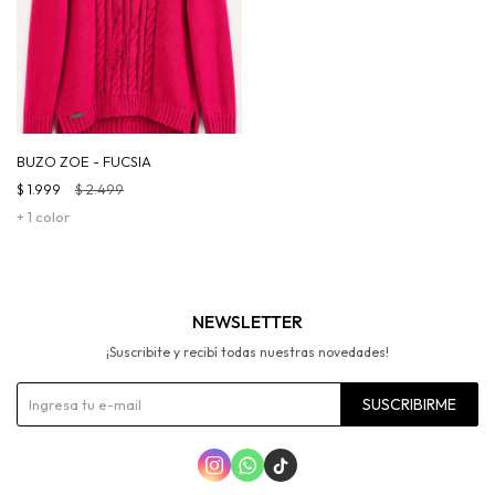
BUZO ZOE - FUCSIA
$
1.999
$
2.499
+ 1 color
NEWSLETTER
¡Suscribite y recibí todas nuestras novedades!
SUSCRIBIRME


