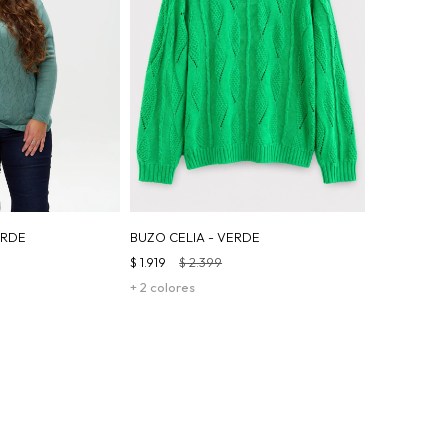
ERDE
BUZO CELIA - VERDE
$
1.919
$
2.399
+ 2 colores