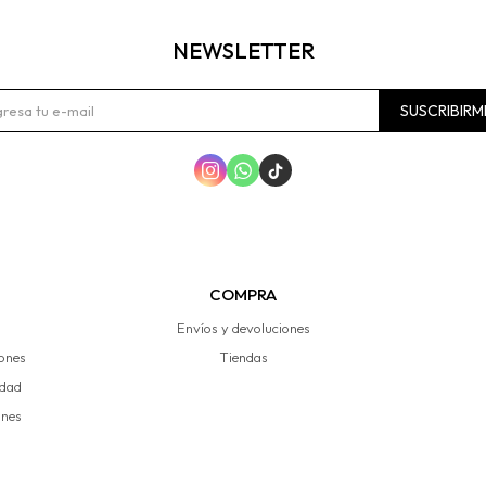
NEWSLETTER
SUSCRIBIRM



COMPRA
Envíos y devoluciones
iones
Tiendas
idad
ones