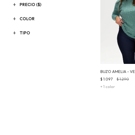
PRECIO
($)
COLOR
TIPO
BUZO AMELIA - V
$
1.097
$
1.290
+ 1 color