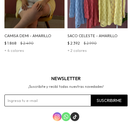
CAMISA DEMI - AMARILLO
SACO CELESTE - AMARILLO
$
1.868
$
2.490
$
2.392
$
2.990
+ 4 colores
+ 2 colores
NEWSLETTER
¡Suscribite y recibí todas nuestras novedades!
SUSCRIBIRME


