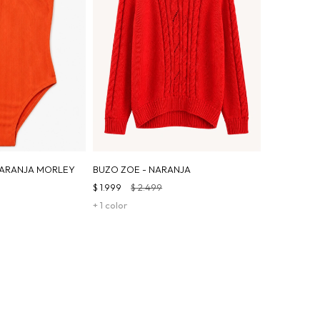
 NARANJA MORLEY
BUZO ZOE - NARANJA
$
1.999
$
2.499
+ 1 color