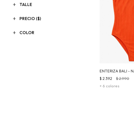
TALLE
PRECIO
($)
COLOR
ENTERIZA BALI -
$
2.392
$
2.990
+ 6 colores