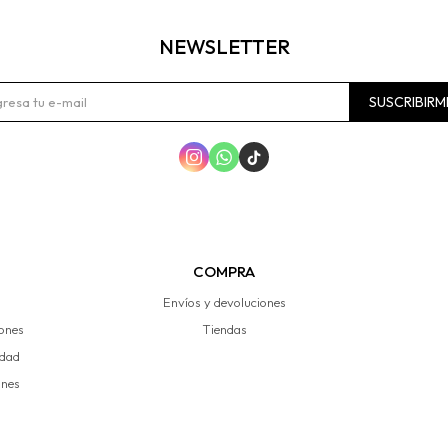
NEWSLETTER
SUSCRIBIRM



COMPRA
Envíos y devoluciones
iones
Tiendas
idad
ones