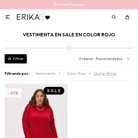
Tu tienda Favorita

VESTIMENTA EN SALE EN COLOR ROJO
Recomendados
Filtrando por:
Vestimenta
Color:
Rojo
Quitar filtros
20