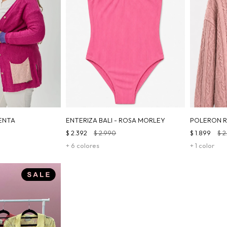
ENTA
ENTERIZA BALI - ROSA MORLEY
POLERON R
$
2.392
$
2.990
$
1.899
$
2
+ 6 colores
+ 1 color