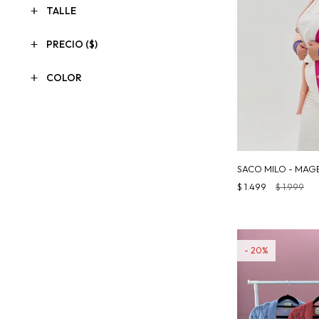
TALLE
PRECIO
($)
COLOR
SACO MILO - MAG
$
1.499
$
1.999
20