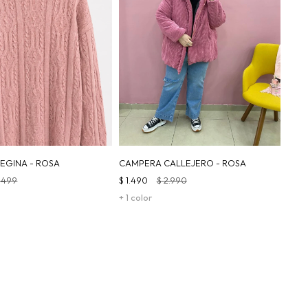
EGINA - ROSA
CAMPERA CALLEJERO - ROSA
.499
$
1.490
$
2.990
+ 1 color