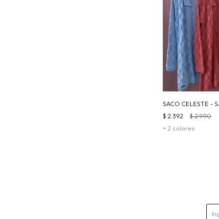
SACO CELESTE - 
$
2.392
$
2.990
+ 2 colores