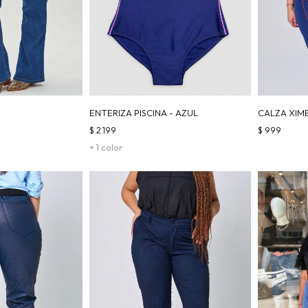
ENTERIZA PISCINA - AZUL
CALZA XIM
$
2.199
$
999
+ 1 color