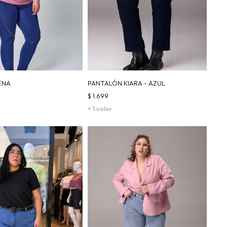
ENA
PANTALÓN KIARA - AZUL
$
1.699
+ 1 color