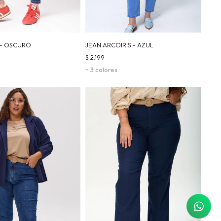
 - OSCURO
JEAN ARCOIRIS - AZUL
$
2.199
+ 3 colores