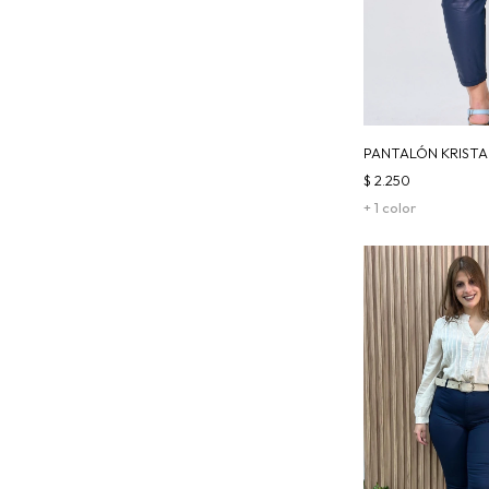
PANTALÓN KRISTA
$
2.250
+ 1 color