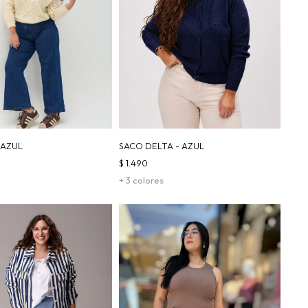
 AZUL
SACO DELTA - AZUL
$
1.490
+ 3 colores