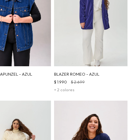
APUNZEL - AZUL
BLAZER ROMEO - AZUL
$
1.990
$
2.699
+ 2 colores