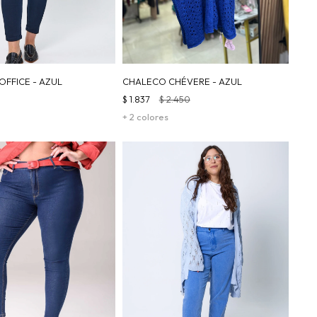
OFFICE - AZUL
CHALECO CHÉVERE - AZUL
$
1.837
$
2.450
+ 2 colores