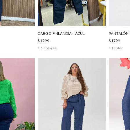
CARGO FINLANDIA - AZUL
PANTALÓN 
$
1.999
$
1.799
+ 3 colores
+ 1 color