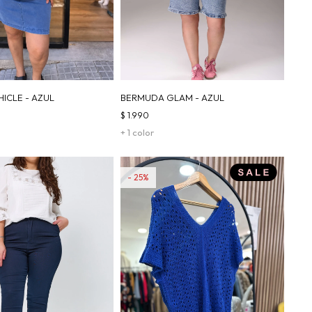
ICLE - AZUL
BERMUDA GLAM - AZUL
$
1.990
+ 1 color
25