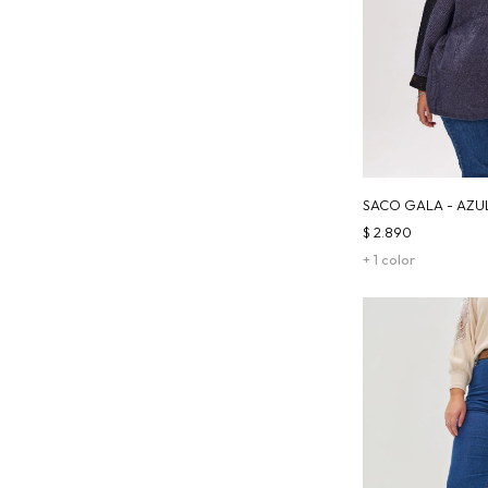
SACO GALA - AZU
$
2.890
+ 1 color