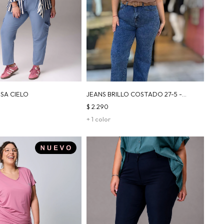
SA CIELO
JEANS BRILLO COSTADO 27-5 -
AZUL
$
2.290
+ 1 color