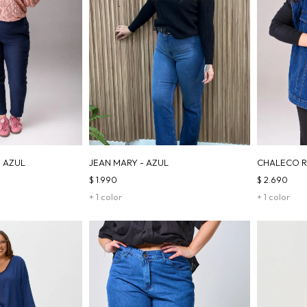
- AZUL
JEAN MARY - AZUL
CHALECO R
$
1.990
$
2.690
+ 1 color
+ 1 color