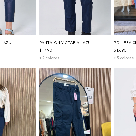
 - AZUL
PANTALÓN VICTORIA - AZUL
POLLERA CH
$
1.490
$
1.690
+ 2 colores
+ 3 colores