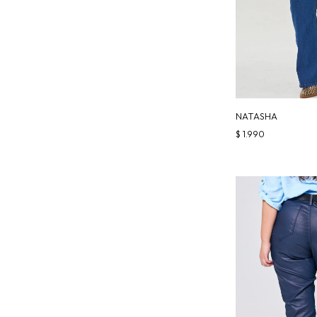
NATASHA
$
1.990