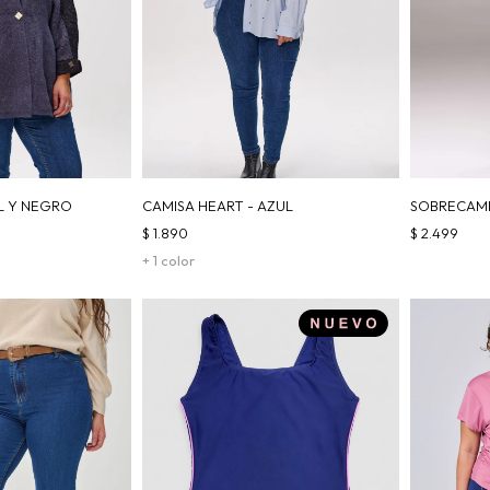
L Y NEGRO
CAMISA HEART - AZUL
SOBRECAMI
$
1.890
$
2.499
+ 1 color