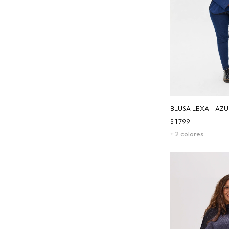
BLUSA LEXA - AZU
$
1.799
+ 2 colores