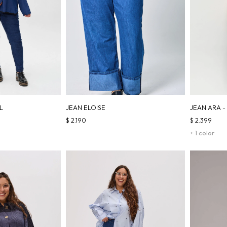
L
JEAN ELOISE
JEAN ARA -
$
2.190
$
2.399
+ 1 color