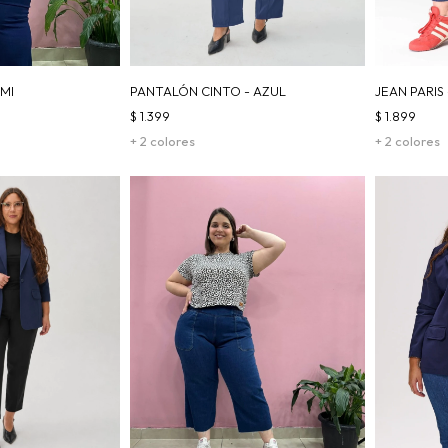
MI
PANTALÓN CINTO - AZUL
JEAN PARIS
$
1.399
$
1.899
+ 2 colores
+ 2 colores