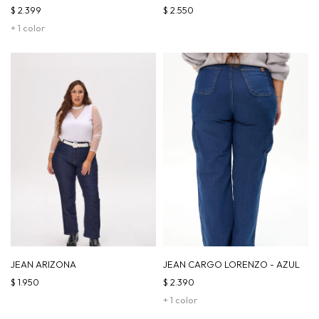
$
2.399
$
2.550
+ 1 color
JEAN ARIZONA
JEAN CARGO LORENZO - AZUL
$
1.950
$
2.390
+ 1 color