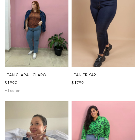
JEAN CLARA - CLARO
JEAN ERIKA2
$
1.990
$
1.799
+ 1 color