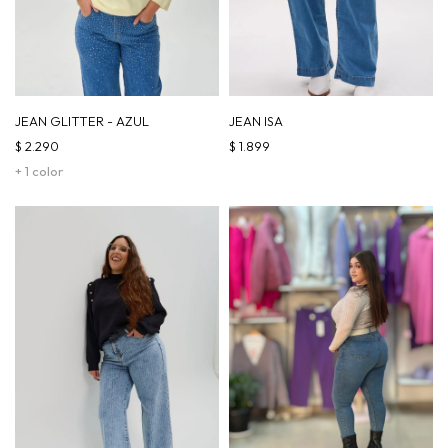
JEAN GLITTER - AZUL
JEAN ISA
$
2.290
$
1.899
+ 1 color