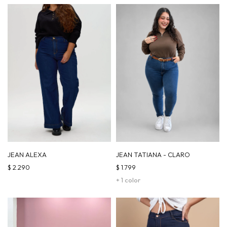
JEAN ALEXA
JEAN TATIANA - CLARO
$
2.290
$
1.799
+ 1 color