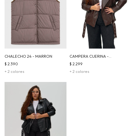
CHALECHO 24 - MARRON
CAMPERA CUERINA -
CHOCOLATE
$
2.390
$
2.299
+ 2 colores
+ 2 colores