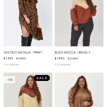
VESTIDO NATALIA - PRINT
BUZO MOCCA - BEIGE Y
MARRÓN
CHOCO
$
1.399
$
1.850
$
1.990
$
2.450
+ 6 colores
+ 3 colores
18