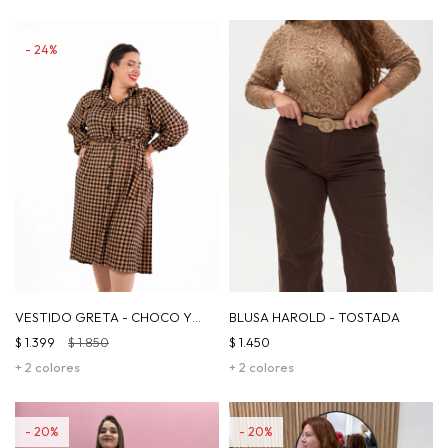
24
VESTIDO GRETA - CHOCO Y
BLUSA HAROLD - TOSTADA
NEGRO
$
1.399
$
1.850
$
1.450
+ 2 colores
+ 2 colores
20
20