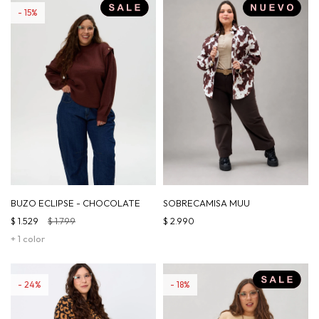
15
BUZO ECLIPSE - CHOCOLATE
SOBRECAMISA MUU
$
1.529
$
1.799
$
2.990
+ 1 color
24
18