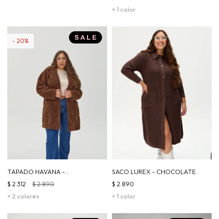
+ 1 color
20
TAPADO HAVANA -
SACO LUREX - CHOCOLATE
CHOCOLATE
$
2.312
$
2.890
$
2.890
+ 2 colores
+ 1 color