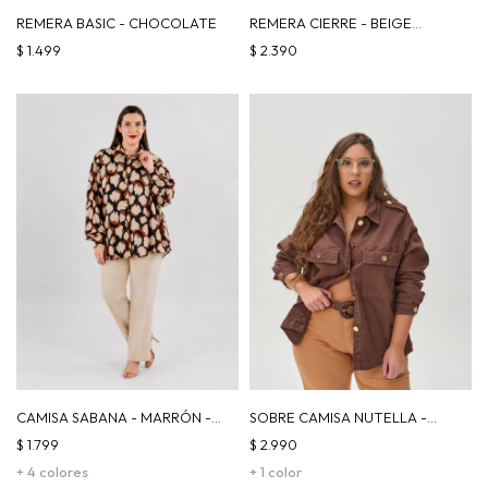
REMERA BASIC - CHOCOLATE
REMERA CIERRE - BEIGE
|VERDE| CHOCOLATE
$
1.499
$
2.390
CAMISA SABANA - MARRÓN -
SOBRE CAMISA NUTELLA -
BEIGE - NEGRO
CHOCOLATE
$
1.799
$
2.990
+ 4 colores
+ 1 color