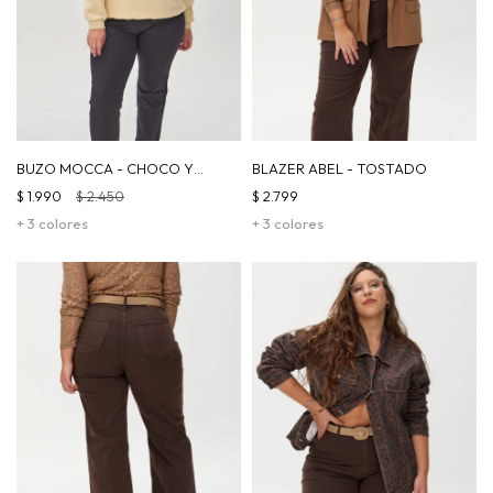
BUZO MOCCA - CHOCO Y
BLAZER ABEL - TOSTADO
BEIGE
$
1.990
$
2.450
$
2.799
+ 3 colores
+ 3 colores