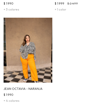
NARANJA
$
1.990
$
1.999
$
2.499
+ 3 colores
+ 1 color
JEAN OCTAVIA - NARANJA
$
1.990
+ 4 colores