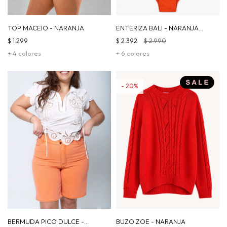
TOP MACEIO - NARANJA
ENTERIZA BALI - NARANJA
MORLEY
$
1.299
$
2.392
$
2.990
+ 4 colores
+ 6 colores
20
BERMUDA PICO DULCE -
BUZO ZOE - NARANJA