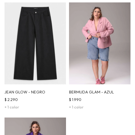
JEAN GLOW - NEGRO
BERMUDA GLAM - AZUL
$
2.290
$
1.990
+ 1 color
+ 1 color