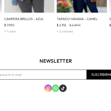
CAMPERA BRILLOS - AZUL
TAPADO HAVANA - CAMEL
$
1.990
$
2.312
$
2.890
+ 1 color
+ 2 colores
NEWSLETTER
SUSCRIBIRM


