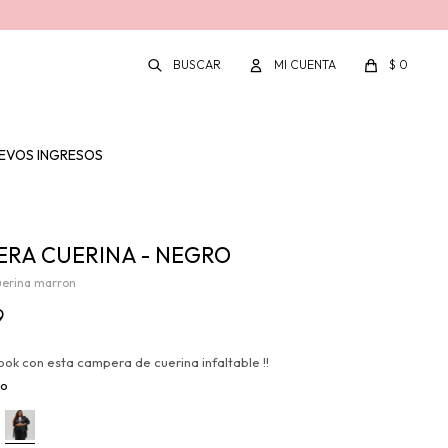
$
0
EVOS INGRESOS
RA CUERINA - NEGRO
erina marron
9
ook con esta campera de cuerina infaltable !!
ro