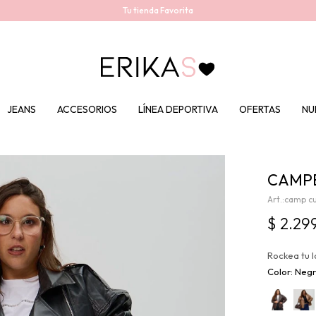
Tu tienda Favorita
JEANS
ACCESORIOS
LÍNEA DEPORTIVA
OFERTAS
NU
CAMPE
camp cu
$
2.29
Rockea tu l
Neg