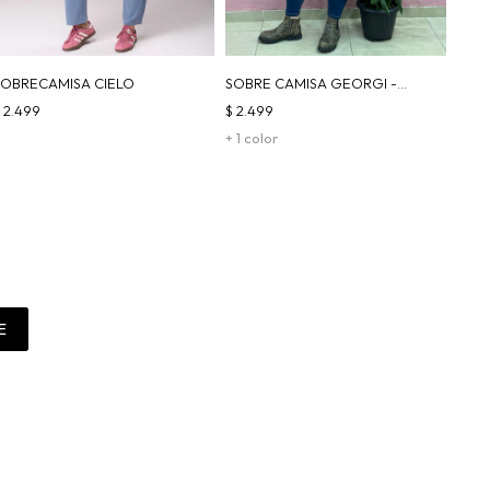
SOBRECAMISA CIELO
SOBRE CAMISA GEORGI -
CAMEL
$
2.499
$
2.499
+ 1 color
E