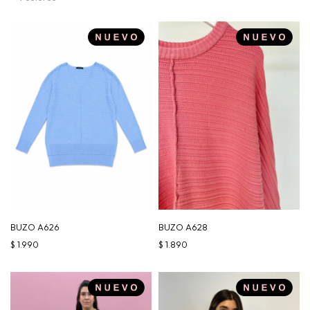
BUZO A626
BUZO A628
$
1.990
$
1.890