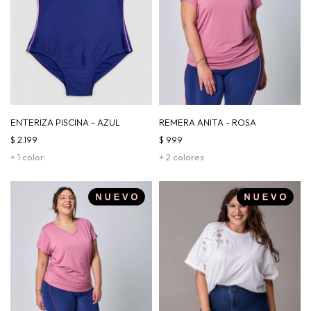
ENTERIZA PISCINA - AZUL
REMERA ANITA - ROSA
$
2.199
$
999
+ 1 color
+ 2 colores