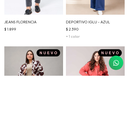
JEANS FLORENCIA
DEPORTIVO IGLU - AZUL
$
1.899
$
2.390
+ 1 color