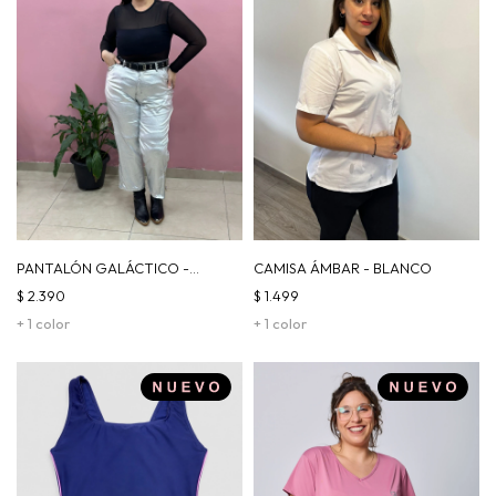
PANTALÓN GALÁCTICO -
CAMISA ÁMBAR - BLANCO
PLATEADO
$
2.390
$
1.499
+ 1 color
+ 1 color