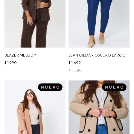
BLAZER MELODY
JEAN GILDA - OSCURO LARGO
$
1.990
$
1.699
+ 1 color