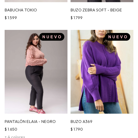
BABUCHA TOKIO
BUZO ZEBRA SOFT - BEIGE
$
1.599
$
1.799
PANTALÓN ELAIA - NEGRO
BUZO A369
$
1.650
$
1.790
+ 4 colores