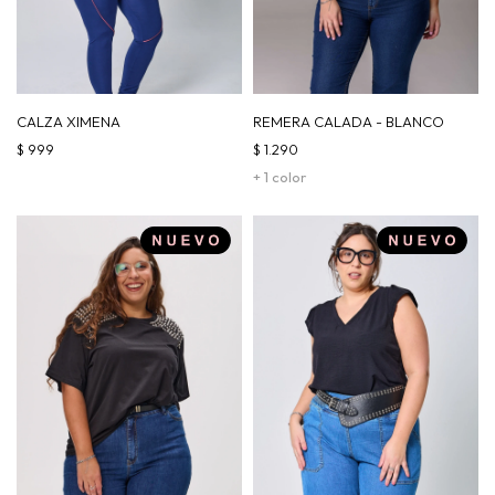
CALZA XIMENA
REMERA CALADA - BLANCO
$
999
$
1.290
+ 1 color