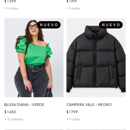
$
1.399
$
1.199
+ 1 color
+ 1 color
BLUSA DIANA - VERDE
CAMPERA VALE - NEGRO
$
1.450
$
1.799
+ 3 colores
+ 1 color