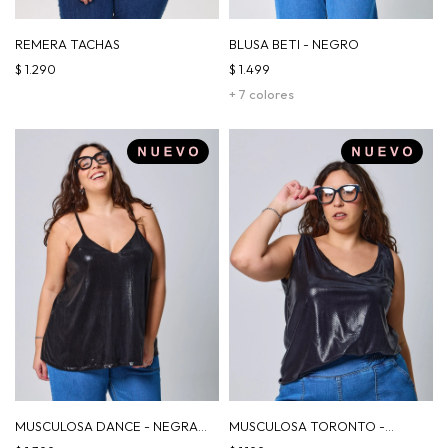
REMERA TACHAS
BLUSA BETI - NEGRO
$
1.290
$
1.499
+ 7 colores
MUSCULOSA DANCE - NEGRA
MUSCULOSA TORONTO -
RAYAS
VÍBORA