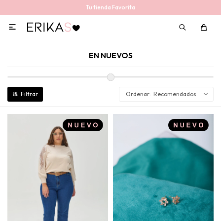
Tu tienda Favorita

EN NUEVOS
Recomendados