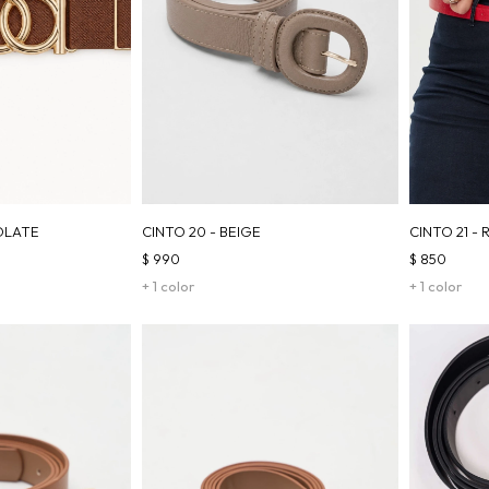
OLATE
CINTO 20 - BEIGE
CINTO 21 -
$
990
$
850
+ 1 color
+ 1 color