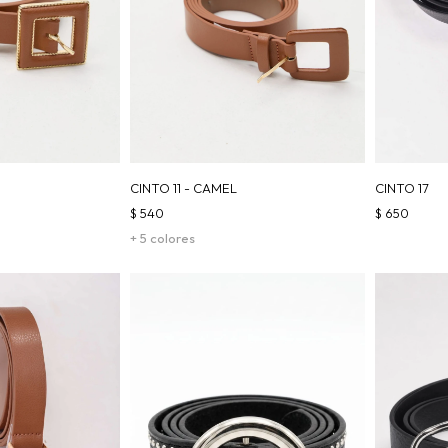
CINTO 11 - CAMEL
CINTO 17
$
540
$
650
+ 5 colores