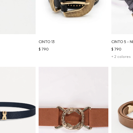
CINTO 13
CINTO 5 -
$
790
$
790
+ 2 colores