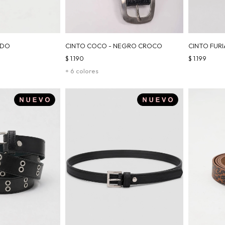
RDO
CINTO COCO - NEGRO CROCO
CINTO FURI
$
1.190
$
1.199
+ 6 colores