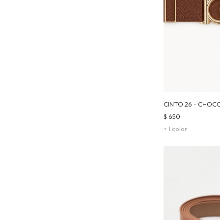
CINTO 26 - CHOC
$
650
+ 1 color