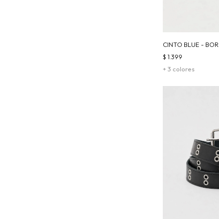
CINTO BLUE - BO
$
1.399
+ 3 colores