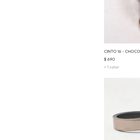
CINTO 16 - CHOC
$
690
+ 1 color