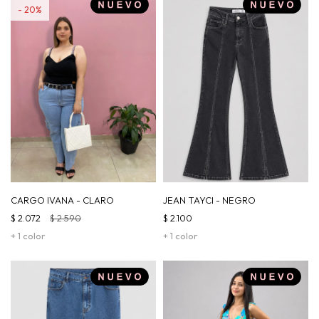
20
CARGO IVANA - CLARO
JEAN TAYCI - NEGRO
$
2.072
$
2.590
$
2.100
+ 1 color
+ 1 color