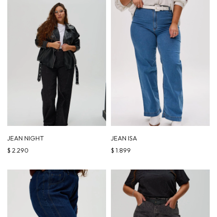
JEAN NIGHT
JEAN ISA
$
2.290
$
1.899