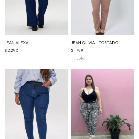
JEAN ALEXA
JEAN OLIVIA - TOSTADO
$
2.290
$
1.799
+ 1 color