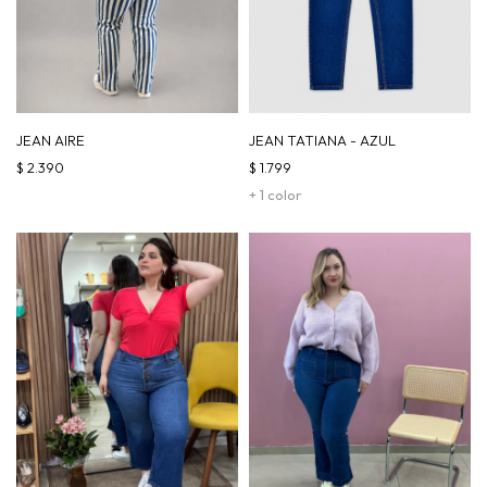
JEAN AIRE
JEAN TATIANA - AZUL
$
2.390
$
1.799
+ 1 color