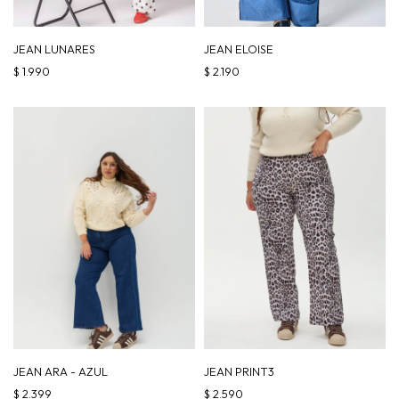
JEAN LUNARES
JEAN ELOISE
$
1.990
$
2.190
JEAN ARA - AZUL
JEAN PRINT3
$
2.399
$
2.590