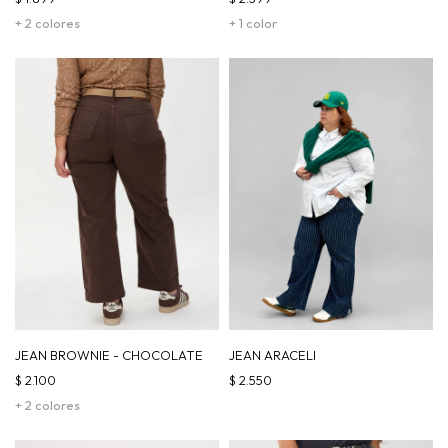
+ 2 colores
+ 1 color
JEAN BROWNIE - CHOCOLATE
JEAN ARACELI
$
2.100
$
2.550
+ 2 colores