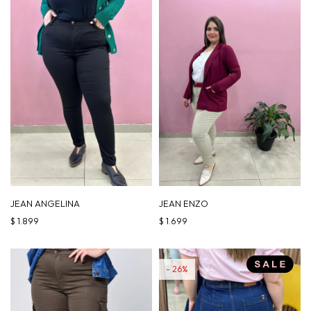
JEAN ANGELINA
JEAN ENZO
$
1.899
$
1.699
26