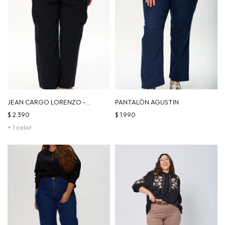
JEAN CARGO LORENZO -
PANTALÓN AGUSTIN
NEGRO
$
2.390
$
1.990
+ 1 color