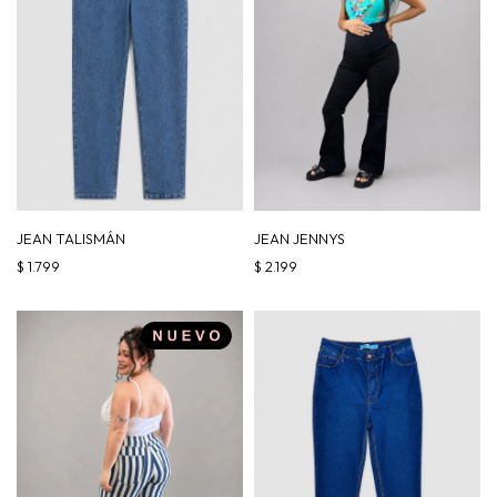
JEAN TALISMÁN
JEAN JENNYS
$
1.799
$
2.199