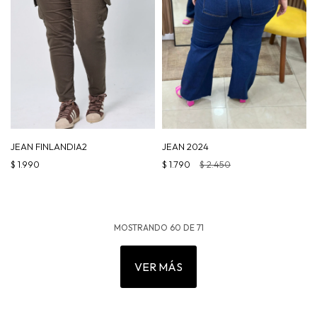
JEAN FINLANDIA2
JEAN 2024
$
1.990
$
1.790
$
2.450
MOSTRANDO
60
DE
71
VER MÁS