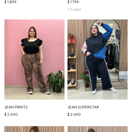
$
1.899
$
1.799
+ 1 color
JEAN PRINT2
JEAN SUPERSTAR
$
2.690
$
2.490