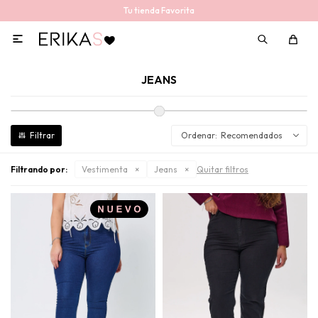
Tu tienda Favorita

JEANS
Recomendados
Filtrando por:
Vestimenta
Jeans
Quitar filtros