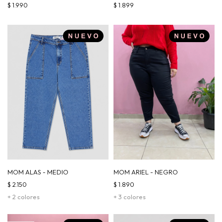
$
1.990
$
1.899
MOM ALAS - MEDIO
MOM ARIEL - NEGRO
$
2.150
$
1.890
+ 2 colores
+ 3 colores