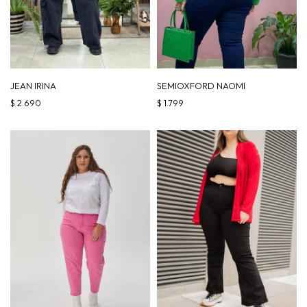
JEAN IRINA
SEMIOXFORD NAOMI
$
2.690
$
1.799