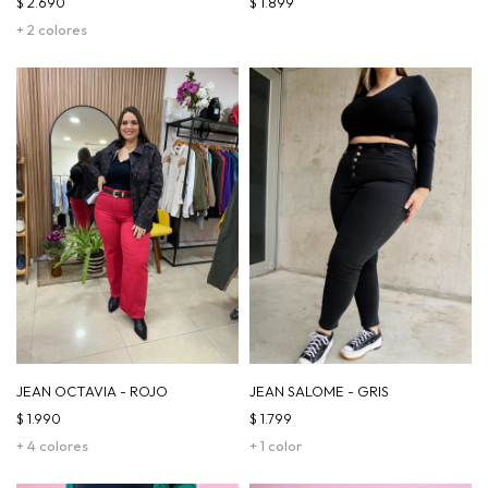
$
2.690
$
1.899
+ 2 colores
JEAN OCTAVIA - ROJO
JEAN SALOME - GRIS
$
1.990
$
1.799
+ 4 colores
+ 1 color