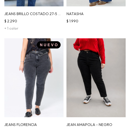
JEANS BRILLO COSTADO 27-5 -
NATASHA
AZUL
$
2.290
$
1.990
+ 1 color
JEANS FLORENCIA
JEAN AMAPOLA - NEGRO