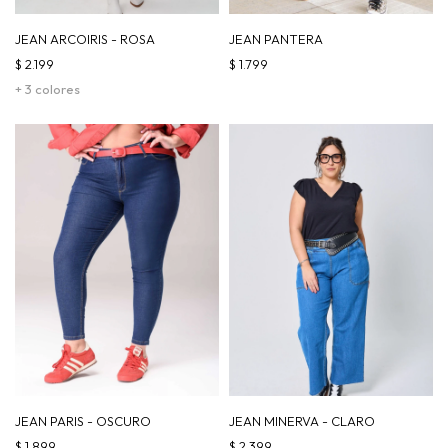
JEAN ARCOIRIS - ROSA
JEAN PANTERA
$
2.199
$
1.799
+ 3 colores
JEAN PARIS - OSCURO
JEAN MINERVA - CLARO
$
1.899
$
2.399